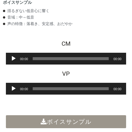
ボイスサンプル
揺るぎない低音心に響く
音域：中～低音
声の特徴：落着き、安定感、おだやか
CM
音
00:00
00:00
声
プ
VP
レ
ー
音
ヤ
00:00
00:00
声
ー
プ
レ
ー
ヤ
ボイスサンプル
ー