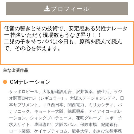
プロフィール
低音の響きとその技術で、安定感ある男性ナレータ
ー 指名いただく現場数もうなぎ昇り！！
二児の子を持つパパは今日も、原稿を読んで読ん
で、その心を伝えます。
主な出演作品
CMナレーション
サッポロビール、大阪府建設組合、沢井製薬、優生活、ラジ
オ関西CMナレ（レギュラー）、大阪ステーションシティ、日
本サプリメント、ＪＲ西日本、関西電力、ミリカシティ、パ
ナソニック、キョードー大阪、徳原興産、アイアイコーポレ
ーション、シィンクプロデュース、花咲グループ、スポニチ
求人サイト、成田珈琲、大阪スバル、保険市場、紀陽銀行、
ロート製薬、ケイオプティコム、龍谷大学、あさひ法律事務