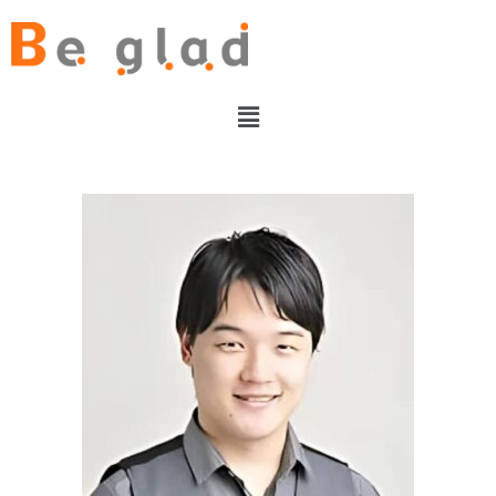
内
容
を
ス
メ
キ
ニ
ッ
ュ
プ
ー