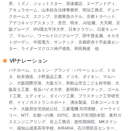
所、ミズノ、ジェットスター、浪速建設、エーアンドディ、
アキュラホーム、山本綜合法律事務所、明治工務店、デュー
クホームズ、エクシブ、京都東急ホテル、京都トヨペット、
アデコキャリアスタッフ、音空、明水、JU近畿、大天閣、京
阪グループ、IPU環太平洋大学、日本クラウン、日産キュー
ブ、マルハン、ワールドロジグループ、田中貴金属、オカモ
トガーデン、中国電力、サンテック、京都府赤十字血液セン
ター、ライダーズクロス神戸港島、和田興産 他
VPナレーション
パナホーム、ヒルトン・グランド・バケーションズ、トヨ
タ、松井酒造、小野薬品工業、ドコモ、ダイキン、マルハ
ン、大阪国際空港、大阪ガス、和歌山市立こども科学館、大
阪富士工業、長浜バイオ大学、新明和パークテック、ゴール
ド工業、エディオン、ダイハツ工業、プラスチック工学研究
所、イイノガストランスポート、湧永製薬、日本コーンスタ
ーチ、大阪府住宅供給公社、三菱電機 共同実験、イーライリ
リー、NTT、京都一の傳、ESTIC、加古川市消防本部、東邦ガ
スエンジニアリング、谷上工務店、急性期病院、MKタクシ
ー、福知山成美高等学校、KIRARIA、石川県防災センター、