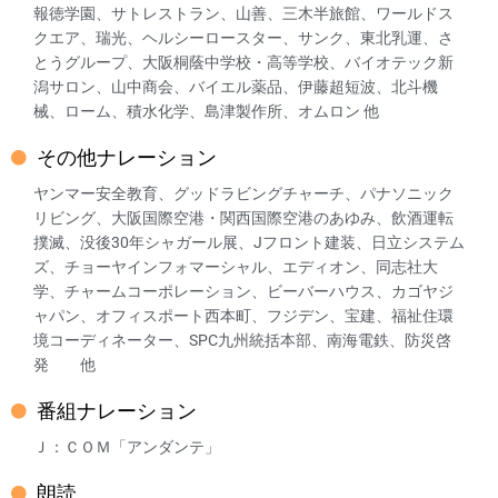
報徳学園、サトレストラン、山善、三木半旅館、ワールドス
クエア、瑞光、ヘルシーロースター、サンク、東北乳運、さ
とうグループ、大阪桐蔭中学校・高等学校、バイオテック新
潟サロン、山中商会、バイエル薬品、伊藤超短波、北斗機
械、ローム、積水化学、島津製作所、オムロン 他
その他ナレーション
ヤンマー安全教育、グッドラビングチャーチ、パナソニック
リビング、大阪国際空港・関西国際空港のあゆみ、飲酒運転
撲滅、没後30年シャガール展、Jフロント建装、日立システム
ズ、チョーヤインフォマーシャル、エディオン、同志社大
学、チャームコーポレーション、ビーバーハウス、カゴヤジ
ャパン、オフィスポート西本町、フジデン、宝建、福祉住環
境コーディネーター、SPC九州統括本部、南海電鉄、防災啓
発 他
番組ナレーション
Ｊ：ＣＯＭ「アンダンテ」
朗読