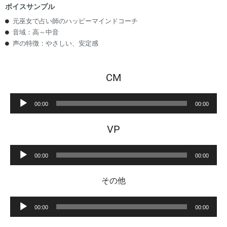
ボイスサンプル
元巫女で占い師のハッピーマインドコーチ
音域：高～中音
声の特徴：やさしい、安定感
CM
音
00:00
00:00
声
プ
VP
レ
ー
音
ヤ
00:00
00:00
声
ー
プ
その他
レ
ー
音
ヤ
00:00
00:00
声
ー
プ