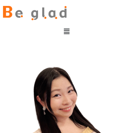
内
容
を
ス
メ
キ
ニ
ッ
ュ
プ
ー